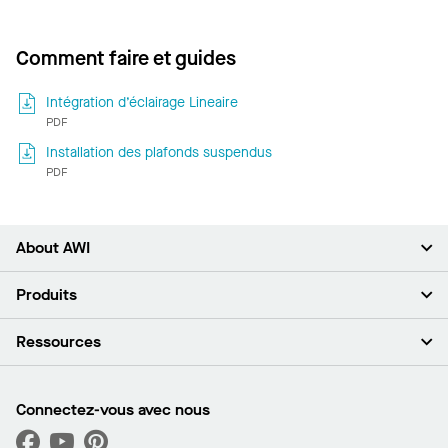
Comment faire et guides
Intégration d’éclairage Lineaire
PDF
Installation des plafonds suspendus
PDF
About AWI
À propos de nous
Produits
Investisseurs
Carrières
Plafonds
Ressources
Espace presse
Murs et cloisons
Développement durable
Systèmes de suspension
Trouver mon représentant
Segments de marché
Garnitures et transitions
Trouver un distributeur
Connectez-vous avec nous
Quelles sont mes options d’achat?
Capacités sur mesure
PROJECTWORKS
Performance
Trouver un distributeur