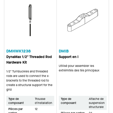
DMHWK1238
DMIB
DynaMax 1/2" Threaded Rod
Support en I
Hardware Kit
Utilisé pour assembler les
extrémités des tés principaux
1/2" Turnbuckles and threaded
rods are used to connect the x-
brackets to the threaded rod to
create a structural support for the
grid
Type de
Trousse
Type de
Attache de
composant
d'installation
composant
suspension
structurale
Pièces par
12
carton
Pièces par carton
24