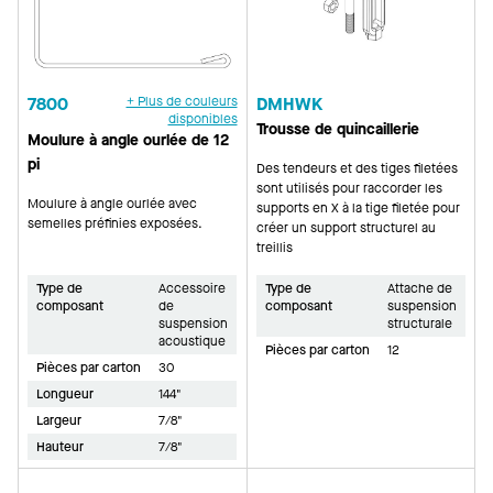
7800
+ Plus de couleurs
DMHWK
disponibles
Trousse de quincaillerie
Moulure à angle ourlée de 12
pi
Des tendeurs et des tiges filetées
sont utilisés pour raccorder les
Moulure à angle ourlée avec
supports en X à la tige filetée pour
semelles préfinies exposées.
créer un support structurel au
treillis
Type de
Accessoire
Type de
Attache de
composant
de
composant
suspension
suspension
structurale
acoustique
Pièces par carton
12
Pièces par carton
30
Longueur
144"
Largeur
7/8"
Hauteur
7/8"