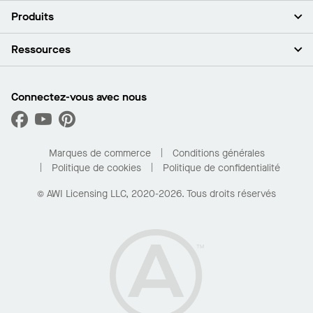
À propos de nous
Produits
Investisseurs
Carrières
Plafonds
Ressources
Espace presse
Murs et cloisons
Développement durable
Systèmes de suspension
Trouver mon représentant
Segments de marché
Garnitures et transitions
Trouver un distributeur
Connectez-vous avec nous
Quelles sont mes options d’achat?
Capacités sur mesure
PROJECTWORKS
Performance
Trouver un distributeur
Galerie de projets
Pour la maison
Marques de commerce
Conditions générales
Politique de cookies
Politique de confidentialité
© AWI Licensing LLC, 2020-2026. Tous droits réservés