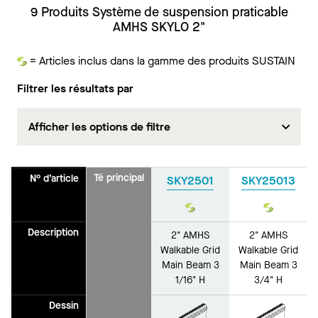
9 Produits Système de suspension praticable
AMHS SKYLO 2"
= Articles inclus dans la gamme des produits SUSTAIN
Durabilité
Filtrer les résultats par
Afficher les options de filtre
Té principal
N° d’article
SKY2501
SKY25013
Durabilité
Durabilit
Description
2" AMHS
2" AMHS
Walkable Grid
Walkable Grid
Main Beam 3
Main Beam 3
1/16" H
3/4" H
Dessin