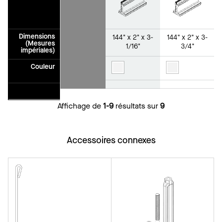
Dimensions
144" x 2" x 3-
144" x 2" x 3-
(Mesures
1/16"
3/4"
impériales)
Couleur
Affichage de
1-9
résultats sur
9
Accessoires connexes