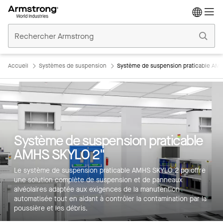
Accueil
Plafonds
Commerciaux
Accueil
Systèmes de suspension
Système de suspension praticable AM
Système de suspension praticable
AMHS SKYLO 2"
Principales caractéristiques
Le système de suspension praticable AMHS SKYLO 2 po offre
une solution complète de suspension et de panneaux
Couleurs
alvéolaires adaptée aux exigences de la manutention
automatisée tout en aidant à contrôler la contamination par la
Produits
poussière et les débris.
Inspiration