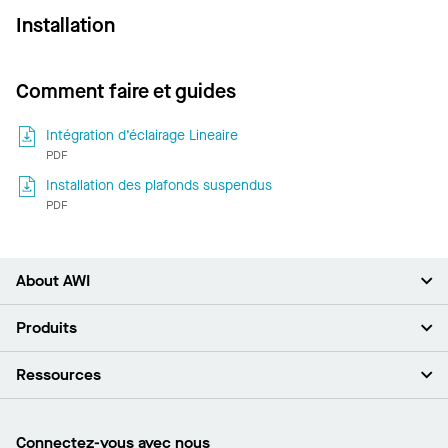
Installation
Comment faire et guides
Intégration d’éclairage Lineaire
PDF
Installation des plafonds suspendus
PDF
About AWI
À propos de nous
Produits
Investisseurs
Carrières
Plafonds
Ressources
Espace presse
Murs et cloisons
Développement durable
Systèmes de suspension
Trouver mon représentant
Segments de marché
Garnitures et transitions
Trouver un distributeur
Connectez-vous avec nous