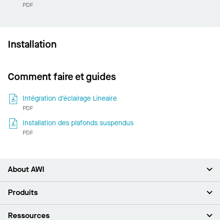
PDF
Installation
Comment faire et guides
Intégration d’éclairage Lineaire
PDF
Installation des plafonds suspendus
PDF
About AWI
À propos de nous
Produits
Investisseurs
Carrières
Plafonds
Ressources