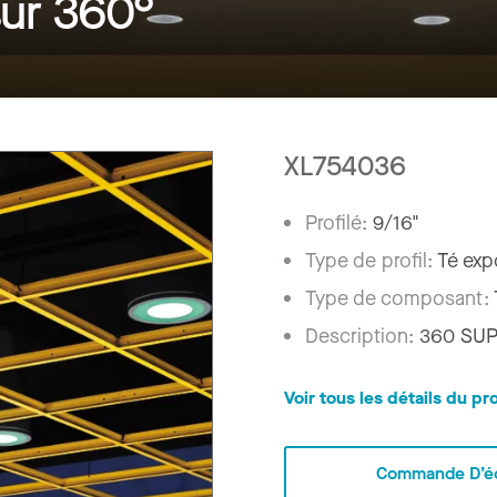
sur 360°
XL754036
Profilé:
9/16"
Type de profil:
Té ex
Type de composant:
Description:
360 SUPR
Voir tous les détails du pr
Commande D’éc