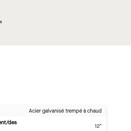
ns
Acier galvanisé trempé à chaud
ent/des
12"