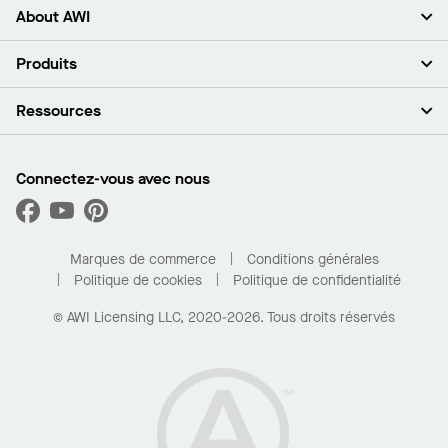
About AWI
À propos de nous
Produits
Investisseurs
Carrières
Plafonds
Ressources
Espace presse
Murs et cloisons
Développement durable
Systèmes de suspension
Trouver mon représentant
Segments de marché
Garnitures et transitions
Trouver un distributeur
Connectez-vous avec nous
Quelles sont mes options d’achat?
Capacités sur mesure
PROJECTWORKS
Performance
Trouver un distributeur
Galerie de projets
Pour la maison
Marques de commerce
Conditions générales
Politique de cookies
Politique de confidentialité
© AWI Licensing LLC, 2020-2026. Tous droits réservés