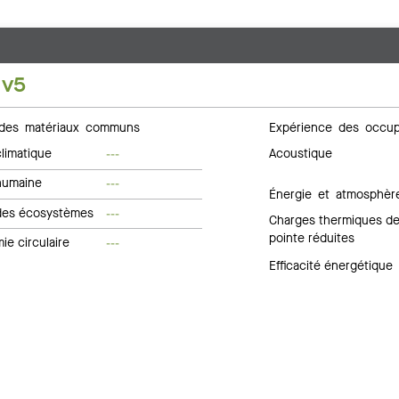
 v5
des matériaux communs
Expérience des occup
limatique
Acoustique
---
humaine
---
Énergie et atmosphèr
des écosystèmes
---
Charges thermiques d
pointe réduites
e circulaire
---
Efficacité énergétique