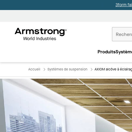
3form fa
Accueil
Plafonds
Produits
Systèm
Commercia
Accueil
Systèmes de suspension
AXIOM alcôve à éclairag