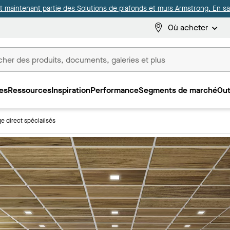
it maintenant partie des Solutions de plafonds et murs Armstrong. En sav
Où acheter
es
Ressources
Inspiration
Performance
Segments de marché
Out
ux
e direct spécialisés