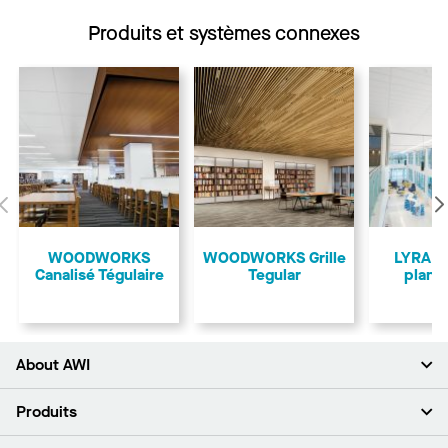
Produits et systèmes connexes
Précédent
WOODWORKS
​WOODWORKS Grille
LYRA à
Canalisé Tégulaire
Tegular
plant
About AWI
À propos de nous
Produits
Investisseurs
Carrières