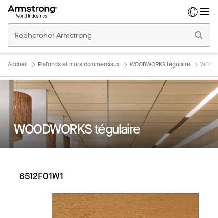
Accueil
Plafonds
Commerciaux
Accueil
Plafonds et murs commerciaux
WOODWORKS tégulaire
WOODW
WOODWORKS tégulaire
6512F01W1