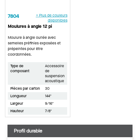
7804
+ Plus de couleurs
disponibles
Moulures à angle 12 pi
Moulure à angle ourlée avec
semelles préfinies exposées et
prépeintes pour être
coordonnées.
Type de
Accessoire
composant
de
suspension
acoustique
Pièces par carton
30
Longueur
144"
Largeur
9/16"
Hauteur
7/8"
Profil durable