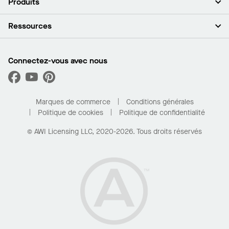
Produits
Investisseurs
Carrières
Plafonds
Ressources
Espace presse
Murs et cloisons
Développement durable
Systèmes de suspension
Trouver mon représentant
Segments de marché
Garnitures et transitions
Trouver un distributeur
Connectez-vous avec nous
Quelles sont mes options d’achat?
Capacités sur mesure
PROJECTWORKS
Performance
Trouver un distributeur
Galerie de projets
Pour la maison
Marques de commerce
Conditions générales
Politique de cookies
Politique de confidentialité
© AWI Licensing LLC, 2020-2026. Tous droits réservés