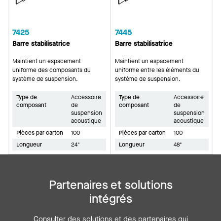
7425
7445
Barre stabilisatrice
Barre stabilisatrice
Maintient un espacement
Maintient un espacement
uniforme des composants du
uniforme entre les éléments du
système de suspension.
système de suspension.
Type de
Accessoire
Type de
Accessoire
composant
de
composant
de
suspension
suspension
acoustique
acoustique
Pièces par carton
100
Pièces par carton
100
Longueur
24"
Longueur
48"
Partenaires et solutions
intégrés
Consulter des solutions et des partenaires qui