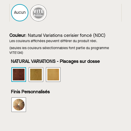
FAST4
Aucun
Couleur
:
Natural Variations cerisier foncé (NDC)
Les couleurs affichées peuvent différer du produit réel.
(seules les couleurs sélectionnables font partie du programme
VITE134)
NATURAL VARIATIONS - Placages sur dosse
WOODWORKS
WOODWORKS
WOODWORKS
canalisé
canalisé
canalisé
VECTOR
VECTOR
VECTOR
dans
dans
dans
Finis Personnalisés
Natural
Natural
Natural
Variations
Variations
Variations
WOODWORKS
cerisier
cerisier
érable
canalisé
foncé
pâle
VECTOR
dans
Finition
aspect