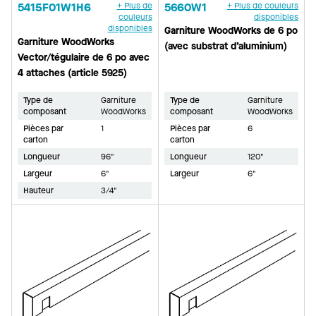
5415F01W1H6
+ Plus de
5660W1
+ Plus de couleurs
couleurs
disponibles
disponibles
Garniture WoodWorks de 6 po
Garniture WoodWorks
(avec substrat d’aluminium)
Vector/tégulaire de 6 po avec
4 attaches (article 5925)
Type de
Garniture
Type de
Garniture
composant
WoodWorks
composant
WoodWorks
Pièces par
1
Pièces par
6
carton
carton
Longueur
96"
Longueur
120"
Largeur
6"
Largeur
6"
Hauteur
3/4"