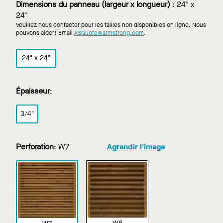
Dimensions du panneau (largeur x longueur)
:
24" x
bois
24"
personnalisée
Veuillez nous contacter pour les tailles non disponibles en ligne. Nous
pouvons aider! Email
ASQuote@armstrong.com
.
24" x 24"
Épaisseur
:
3/4"
Perforation
:
W7
Agrandir l'image