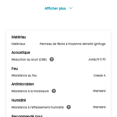
Afficher plus
Matériau
Matériaux
Panneau de fibres à moyenne densité ignifuge
Acoustique
Jusqu’à 0.70
Réduction du bruit (CRB)
Feu
Résistance au feu
Classe A
Antimicrobien
Standard
Résistance à la moisissure
Humidité
Standard
Résistance à l’affaissement/humidité
Recommandé pour