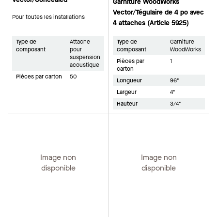
Garniture WoodWorks
Vector/Tégulaire de 4 po avec
Pour toutes les installations
4 attaches (Article 5925)
Type de
Attache
Type de
Garniture
composant
pour
composant
WoodWorks
suspension
Pièces par
1
acoustique
carton
Pièces par carton
50
Longueur
96"
Largeur
4"
Hauteur
3/4"
Image non
Image non
disponible
disponible