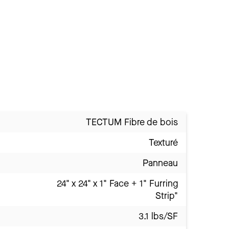
TECTUM Fibre de bois
Texturé
Panneau
24" x 24" x 1" Face + 1" Furring
Strip"
3.1 lbs/SF