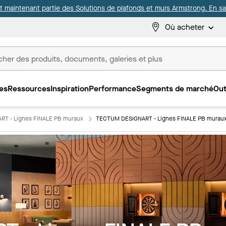
it maintenant partie des Solutions de plafonds et murs Armstrong. En sav
Où acheter
es
Ressources
Inspiration
Performance
Segments de marché
Out
ux
T - Lignes FINALE PB muraux
TECTUM DESIGNART - Lignes FINALE PB murau