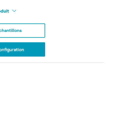
oduit
hantillons
onfiguration