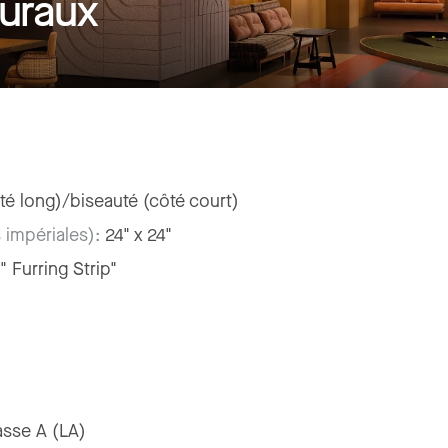
uraux
té long)/biseauté (côté court)
 impériales):
24" x 24"
" Furring Strip"
asse A (LA)