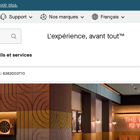
oir plus.
Support
Nos marques
Français
L'expérience, avant tout™
ils et services
x: 6383D03T10