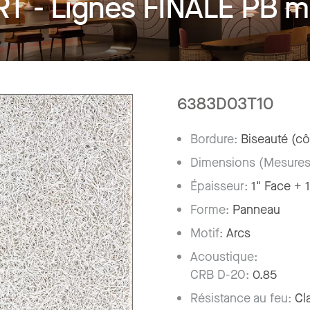
 - Lignes FINALE PB m
6383D03T10
Bordure:
Biseauté (cô
Dimensions (Mesures
Épaisseur:
1" Face + 1
Forme:
Panneau
Motif:
Arcs
Acoustique:
CRB D-20:
0.85
Résistance au feu:
Cl