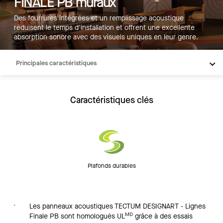
FINALE PB muraux
Des fourrures intégrées et un remplissage acoustique
réduisent le temps d'installation et offrent une excellente
absorption sonore avec des visuels uniques en leur genre.
Principales caractéristiques
Produits
Inspiration
Caractéristiques clés
Ressources
Plafonds durables
Les panneaux acoustiques TECTUM DESIGNART - Lignes
MD
Finale PB sont homologués UL
grâce à des essais