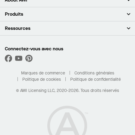
À propos de nous
Produits
Investisseurs
Carrières
Plafonds
Ressources
Espace presse
Murs et cloisons
Développement durable
Systèmes de suspension
Trouver mon représentant
Segments de marché
Garnitures et transitions
Trouver un distributeur
Connectez-vous avec nous
Quelles sont mes options d’achat?
Capacités sur mesure
PROJECTWORKS
Performance
Trouver un distributeur
Galerie de projets
Pour la maison
Marques de commerce
Conditions générales
Politique de cookies
Politique de confidentialité
© AWI Licensing LLC, 2020-2026. Tous droits réservés