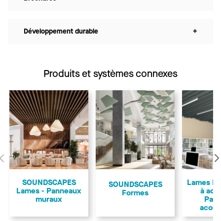
Développement durable
+
Produits et systèmes connexes
Précédent
SOUNDSCAPES
Lames F
SOUNDSCAPES
Lames - Panneaux
à acc
Formes
muraux
Pan
acous