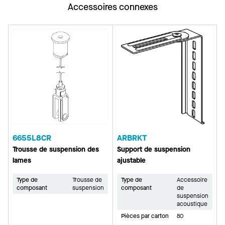
Accessoires connexes
6655L8CR
ARBRKT
Trousse de suspension des
Support de suspension
lames
ajustable
Type de
Trousse de
Type de
Accessoire
composant
suspension
composant
de
suspension
acoustique
Pièces par carton
80