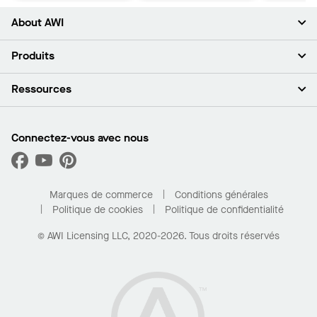
About AWI
À propos de nous
Produits
Investisseurs
Carrières
Plafonds
Ressources
Espace presse
Murs et cloisons
Développement durable
Systèmes de suspension
Trouver mon représentant
Segments de marché
Garnitures et transitions
Trouver un distributeur
Connectez-vous avec nous
Quelles sont mes options d’achat?
Capacités sur mesure
PROJECTWORKS
Performance
Trouver un distributeur
Galerie de projets
Pour la maison
Marques de commerce
Conditions générales
Politique de cookies
Politique de confidentialité
© AWI Licensing LLC, 2020-2026. Tous droits réservés