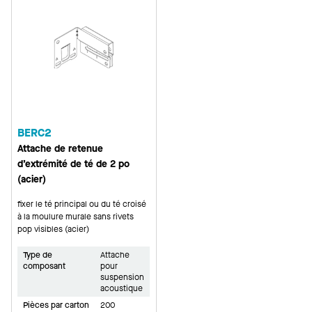
BERC2
Attache de retenue
d’extrémité de té de 2 po
(acier)
fixer le té principal ou du té croisé
à la moulure murale sans rivets
pop visibles (acier)
Type de
Attache
composant
pour
suspension
acoustique
Pièces par carton
200