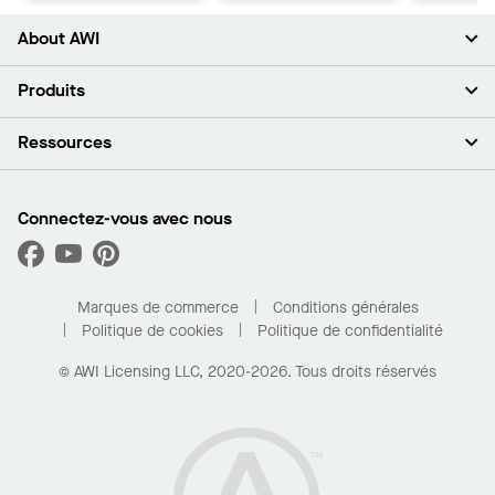
About AWI
À propos de nous
Produits
Investisseurs
Carrières
Plafonds
Ressources
Espace presse
Murs et cloisons
Développement durable
Systèmes de suspension
Trouver mon représentant
Segments de marché
Garnitures et transitions
Trouver un distributeur
Connectez-vous avec nous
Quelles sont mes options d’achat?
Capacités sur mesure
PROJECTWORKS
Performance
Trouver un distributeur
Galerie de projets
Pour la maison
Marques de commerce
Conditions générales
Politique de cookies
Politique de confidentialité
© AWI Licensing LLC, 2020-2026. Tous droits réservés