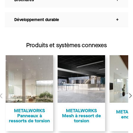
Développement durable
+
Produits et systèmes connexes
Précédent
METALWORKS
METALWORKS
METAL
Panneaux à
Mesh à ressort de
encl
ressorts de torsion
torsion