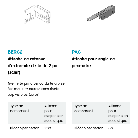
BERC2
PAC
Attache de retenue
Attache pour angle de
d’extrémité de té de 2 po
périmètre
(acier)
fixer le té principal ou du té croisé
à la moulure murale sans rivets
pop visibles (acier)
Type de
Attache
Type de
Attache
composant
pour
composant
pour
suspension
suspension
acoustique
acoustique
Pièces par carton
200
Pièces par carton
50