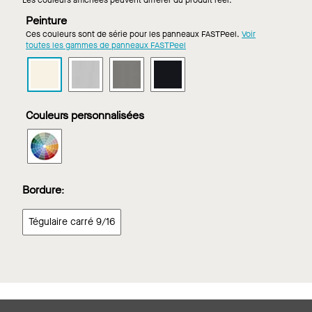
Les couleurs affichées peuvent différer du produit réel.
Peinture
Ces couleurs sont de série pour les panneaux FASTPeel.
Voir
toutes les gammes de panneaux FASTPeel
Formes
Formes
Formes
Formes
METALWORKS
METALWORKS
METALWORKS
METALWORKS
pour
pour
pour
pour
DESIGNFLEX
DESIGNFLEX
DESIGNFLEX
DESIGNFLEX
Couleurs personnalisées
dans
dans
dans
dans
Blanc
Argent
Gris
Noir
Formes
antique
intense
foncé
METALWORKS
pour
DESIGNFLEX
Bordure
:
dans
Couleurs
Tégulaire carré 9/16
personnalisées