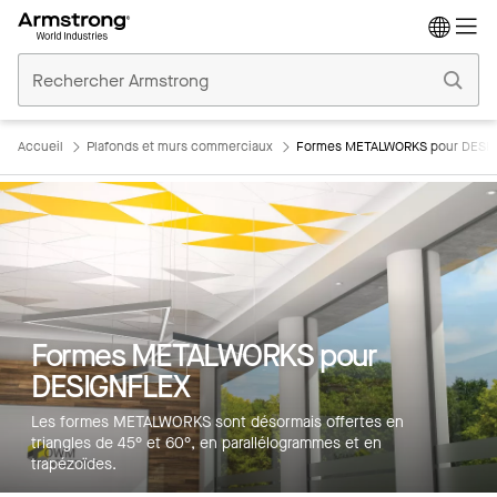
Accueil
Plafonds
Commerciaux
Accueil
Plafonds et murs commerciaux
Formes METALWORKS pour DESI
Formes METALWORKS pour
DESIGNFLEX
Les formes METALWORKS sont désormais offertes en
triangles de 45° et 60°, en parallélogrammes et en
trapézoïdes.