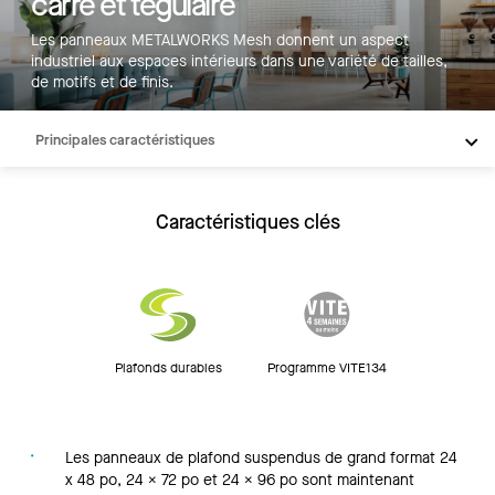
carré et tégulaire
Les panneaux METALWORKS Mesh donnent un aspect
industriel aux espaces intérieurs dans une variété de tailles,
de motifs et de finis.
Principales caractéristiques
Produits
Inspiration
Caractéristiques clés
Ressources
Plafonds durables
Programme VITE134
Les panneaux de plafond suspendus de grand format 24
x 48 po, 24 x 72 po et 24 x 96 po sont maintenant