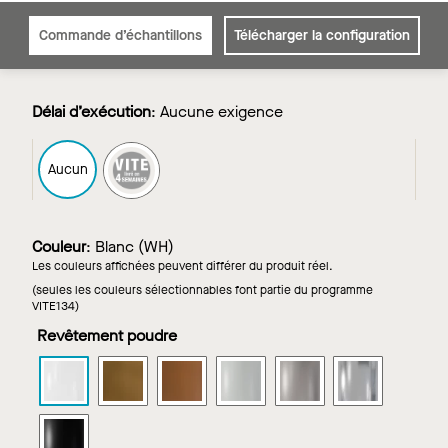
Commande d’échantillons
Télécharger la configuration
Délai d’exécution
:
Aucune exigence
FAST4
Aucun
Couleur
:
Blanc (WH)
Les couleurs affichées peuvent différer du produit réel.
(seules les couleurs sélectionnables font partie du programme
VITE134)
Revêtement poudre
METALWORKS
METALWORKS
METALWORKS
METALWORKS
METALWORKS
METALWO
Mesh
Mesh
Mesh
Mesh
Mesh
Mesh
suspendu
suspendu
suspendu
suspendu
suspendu
suspendu
METALWORKS
carré
carré
carré
carré
carré
carré