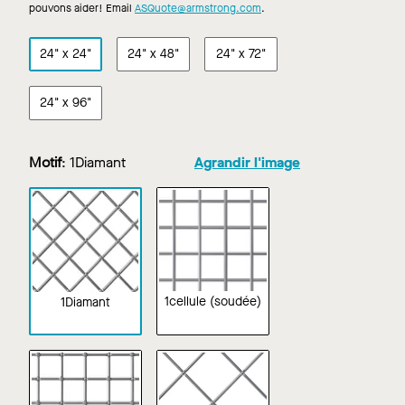
personnalisées
pouvons aider! Email
ASQuote@armstrong.com
.
24" x 24"
24" x 48"
24" x 72"
24" x 96"
Motif
:
1Diamant
Agrandir l'image
1cellule (soudée)
1Diamant