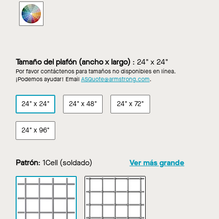
y
METALWORKS
tegular
Mesh
en
de
Antique
orilla
Nickel
cuadrada
y
Tamaño del plafón (ancho x largo)
:
24" x 24"
tegular
Por favor contáctenos para tamaños no disponibles en línea.
en
¡Podemos ayudar! Email
ASQuote@armstrong.com
.
Colores
personalizados
24" x 24"
24" x 48"
24" x 72"
24" x 96"
Patrón
:
1Cell (soldado)
Ver más grande