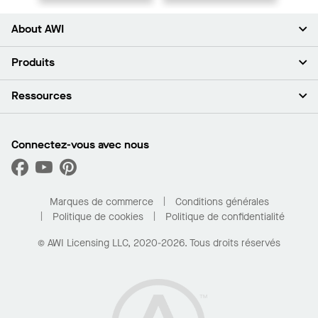
About AWI
À propos de nous
Produits
Investisseurs
Carrières
Plafonds
Ressources
Espace presse
Murs et cloisons
Développement durable
Systèmes de suspension
Trouver mon représentant
Segments de marché
Garnitures et transitions
Trouver un distributeur
Connectez-vous avec nous
Quelles sont mes options d’achat?
Capacités sur mesure
PROJECTWORKS
Performance
Trouver un distributeur
Galerie de projets
Pour la maison
Marques de commerce
Conditions générales
Politique de cookies
Politique de confidentialité
© AWI Licensing LLC, 2020-2026. Tous droits réservés