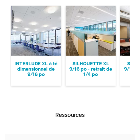
Précédent
Su
INTERLUDE XL à té
SILHOUETTE XL
SILH
dimensionnel de
9/16 po - retrait de
9/16 po
9/16 po
1/4 po
Ressources