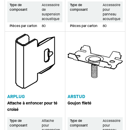
Type de
Accessoire
Type de
Accessoire
composant
de
composant
pour
suspension
panneau
acoustique
acoustique
Pièces par carton
80
Pièces par carton
80
ARPLUG
ARSTUD
Attache à enfoncer pour té
Goujon fileté
croisé
Type de
Attache
Type de
Accessoire
composant
pour
composant
pour