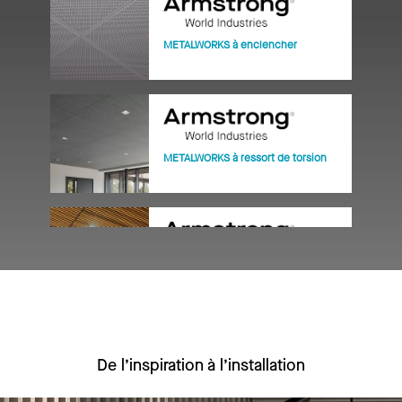
METALWORKS à enclencher
METALWORKS à ressort de torsion
WOODWORKS Grille - classiques
De l’inspiration à l’installation
WOODWORKS linéaire panneaux en
bois massif