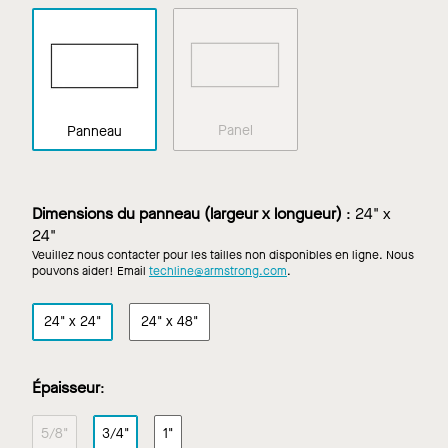
Panel
Panneau
Dimensions du panneau (largeur x longueur)
:
24" x
24"
Veuillez nous contacter pour les tailles non disponibles en ligne. Nous
pouvons aider! Email
techline@armstrong.com
.
24" x 24"
24" x 48"
Épaisseur
:
5/8"
3/4"
1"