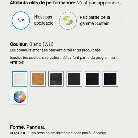
Attributs clés de performance
:
N'est pas applicable
N'est pas
Fait partie de la
Fait partie de la
N/A
applicable
gamme Sustain
gamme Sustain
Couleur
:
Blanc (WH)
Les couleurs affichées peuvent différer du produit réel.
(seules les couleurs sélectionnables font partie du programme
VITE134)
Panneaux
Panneaux
Panneaux
Panneaux
Panneaux
Panneaux
de
de
de
de
de
de
remplissage
remplissage
remplissage
remplissage
remplissage
remplissag
Panneaux
dans
dans
dans
dans
dans
dans
de
Blanc
Beige
Black
Noir
Noir
Noir
remplissage
Mat
Gloss
mat
tech
dans
Couleurs
personnalisées
Forme
:
Panneau
REMARQUE: les dessins de formes ne sont pas à l'échelle.