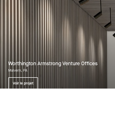
WOODWORKS linéaire rainuré
plaqué
Worthington Armstrong Venture Offices
Malvern, PA
Voir le projet