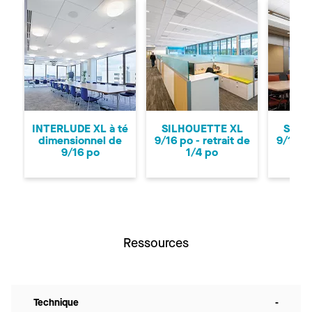
Précédent
Su
INTERLUDE XL à té
SILHOUETTE XL
SILH
dimensionnel de
9/16 po - retrait de
9/16 po
9/16 po
1/4 po
Ressources
Technique
-