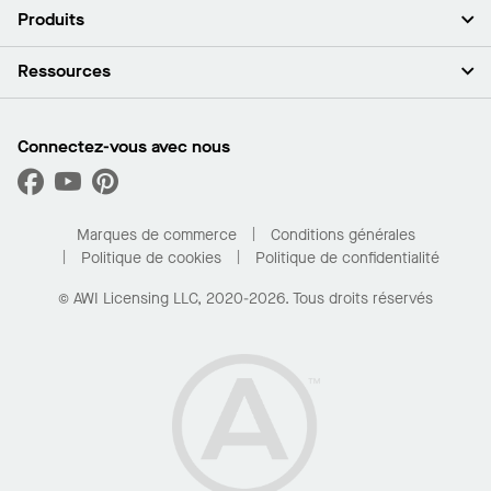
À propos de nous
Produits
Investisseurs
Carrières
Plafonds
Ressources
Espace presse
Murs et cloisons
Développement durable
Systèmes de suspension
Trouver mon représentant
Segments de marché
Garnitures et transitions
Trouver un distributeur
Connectez-vous avec nous
Quelles sont mes options d’achat?
Capacités sur mesure
PROJECTWORKS
Performance
Trouver un distributeur
Galerie de projets
Pour la maison
Marques de commerce
Conditions générales
Politique de cookies
Politique de confidentialité
© AWI Licensing LLC, 2020-2026. Tous droits réservés