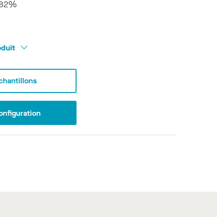
82%
oduit
hantillons
onfiguration