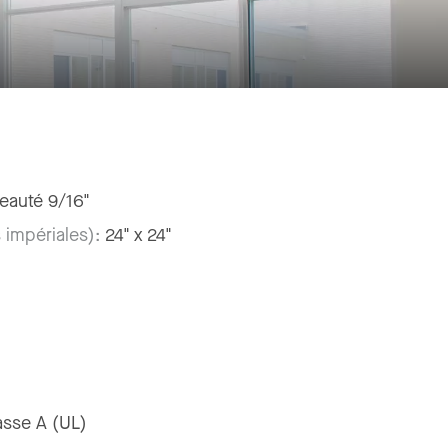
seauté 9/16"
 impériales):
24" x 24"
asse A (UL)