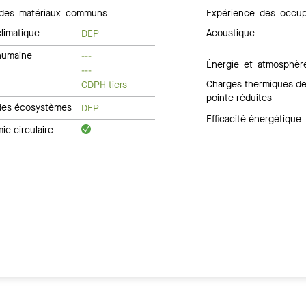
des matériaux communs
Expérience des occup
limatique
Acoustique
DEP
humaine
---
Énergie et atmosphèr
---
Charges thermiques d
CDPH tiers
pointe réduites
des écosystèmes
DEP
Efficacité énergétique
e circulaire