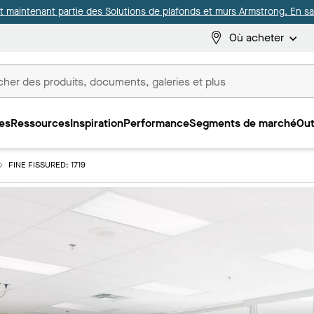
it maintenant partie des Solutions de plafonds et murs Armstrong. En sav
Où acheter
es
Ressources
Inspiration
Performance
Segments de marché
Out
ux
FINE FISSURED: 1719