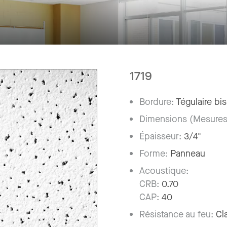
1719
Bordure:
Tégulaire bi
Dimensions (Mesures
Épaisseur:
3/4"
Forme:
Panneau
Acoustique:
CRB:
0.70
CAP:
40
Résistance au feu:
Cl