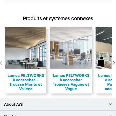
Produits et systèmes connexes
Précédent
Lames FELTWORKS
Lames FELTWORKS
Lames F
à accrocher –
à accrocher
à acc
Trousse Monts et
Trousses Vagues et
Pan
Vallées
Vogue
acous
About AWI
À propos de nous