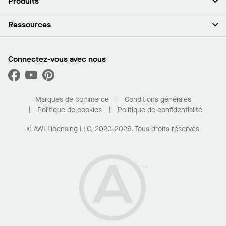
Produits
Investisseurs
Carrières
Plafonds
Ressources
Espace presse
Murs et cloisons
Développement durable
Systèmes de suspension
Trouver mon représentant
Segments de marché
Garnitures et transitions
Trouver un distributeur
Connectez-vous avec nous
Quelles sont mes options d’achat?
Capacités sur mesure
PROJECTWORKS
Performance
Trouver un distributeur
Galerie de projets
Pour la maison
Marques de commerce
Conditions générales
Politique de cookies
Politique de confidentialité
© AWI Licensing LLC, 2020-2026. Tous droits réservés