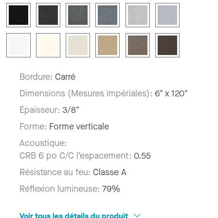
Bordure:
Carré
Dimensions (Mesures impériales):
6" x 120"
Épaisseur:
3/8"
Forme:
Forme verticale
Acoustique:
CRB 6 po C/C l’espacement:
0.55
Résistance au feu:
Classe A
Réflexion lumineuse:
79%
Voir tous les détails du produit