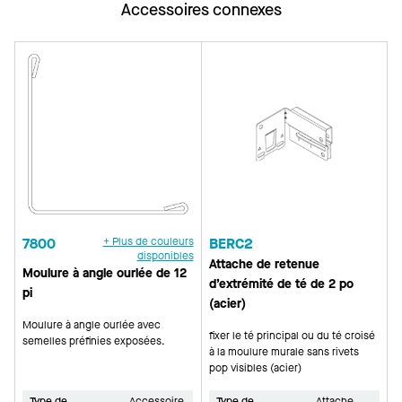
Accessoires connexes
7800
+ Plus de couleurs
BERC2
disponibles
Attache de retenue
Moulure à angle ourlée de 12
d’extrémité de té de 2 po
pi
(acier)
Moulure à angle ourlée avec
fixer le té principal ou du té croisé
semelles préfinies exposées.
à la moulure murale sans rivets
pop visibles (acier)
Type de
Accessoire
Type de
Attache