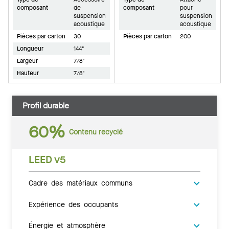
composant
de
composant
pour
suspension
suspension
acoustique
acoustique
Pièces par carton
30
Pièces par carton
200
Longueur
144"
Largeur
7/8"
Hauteur
7/8"
Profil durable
60%
Contenu recyclé
LEED v5
Cadre des matériaux communs
Expérience des occupants
Énergie et atmosphère