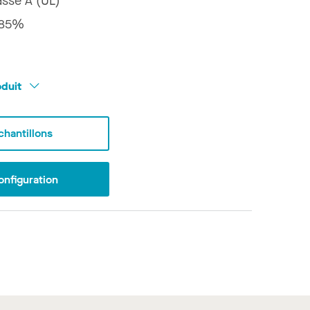
asse A (UL)
85%
oduit
hantillons
onfiguration