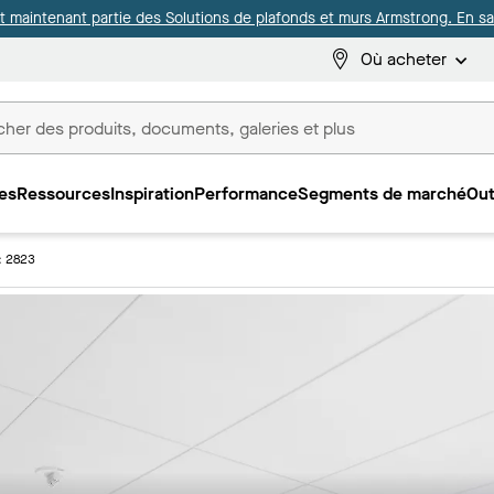
it maintenant partie des Solutions de plafonds et murs Armstrong. En sav
Où acheter
es
Ressources
Inspiration
Performance
Segments de marché
Out
ux
: 2823