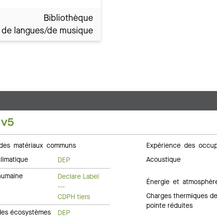
Bibliothèque
e de langues/de musique
 v5
des matériaux communs
Expérience des occup
limatique
Acoustique
DEP
humaine
Declare Label
Énergie et atmosphèr
---
Charges thermiques d
CDPH tiers
pointe réduites
des écosystèmes
DEP