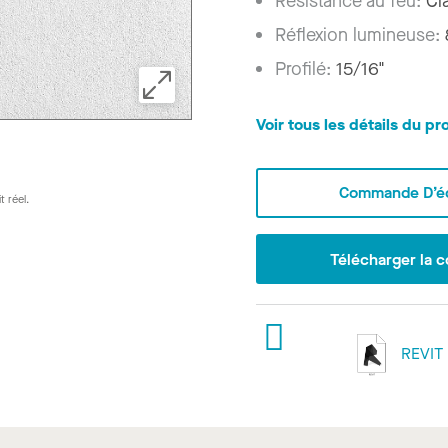
Résistance au feu:
Cl
Réflexion lumineuse:
Profilé:
15/16"
Voir tous les détails du pr
Commande D’éc
t réel.
Télécharger la c
REVIT