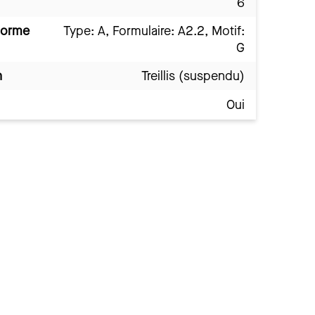
6
norme
Type: A, Formulaire: A2.2, Motif:
G
n
Treillis (suspendu)
Oui