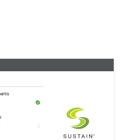
ants
e
e