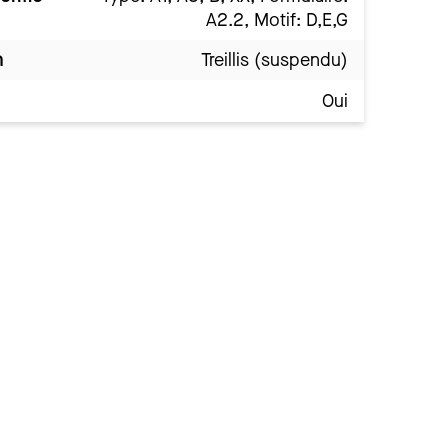
A2.2, Motif: D,E,G
n
Treillis (suspendu)
Oui