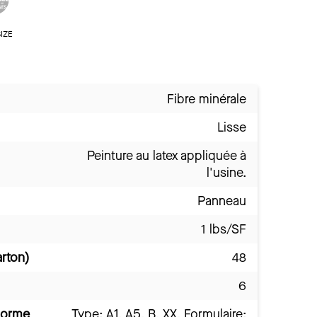
IZE
Fibre minérale
Lisse
Peinture au latex appliquée à
l'usine.
Panneau
1 lbs/SF
arton)
48
6
norme
Type: A1, A5, B, XX, Formulaire: