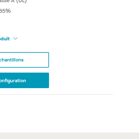
asse A (UL)
85%
oduit
hantillons
onfiguration