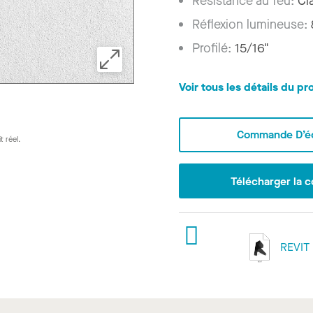
Résistance au feu:
Cl
Réflexion lumineuse:
Profilé:
15/16"
Voir tous les détails du pr
Commande D’éc
t réel.
Télécharger la c
REVIT