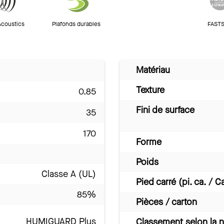
Acoustics
Plafonds durables
FASTS
Matériau
Texture
0.85
Fini de surface
35
170
Forme
Poids
Classe A (UL)
Pied carré (pi. ca. / C
85%
Pièces / carton
HUMIGUARD Plus
Classement selon la 