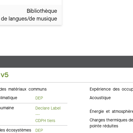
Bibliothèque
e de langues/de musique
 v5
des matériaux communs
Expérience des occup
limatique
Acoustique
DEP
humaine
Declare Label
Énergie et atmosphèr
---
Charges thermiques d
CDPH tiers
pointe réduites
des écosystèmes
DEP