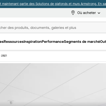
it maintenant partie des Solutions de plafonds et murs Armstrong. En sav
Où acheter
es
Ressources
Inspiration
Performance
Segments de marché
Out
ux
 2821