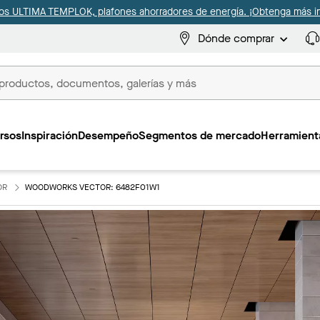
s ULTIMA TEMPLOK, plafones ahorradores de energía. ¡Obtenga más i
Dónde comprar
s
rsos
Inspiración
Desempeño
Segmentos de mercado
Herramienta
OR
WOODWORKS VECTOR: 6482F01W1