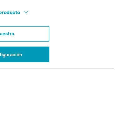
l producto
Muestra
figuración