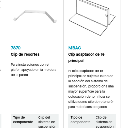
7870
MBAC
Clip de resortes
Clip adaptador de Te
principal
Para instalaciones con el
s
plafon apoyado en la moldura
El clip adaptador de Te
de la pared
principal se sujeta a la red de
la sección del sistema de
suspensión; proporciona una
mayor superficie para la
colocación de tornillos; se
utiliza como clip de retención
para materiales delgados
Tipo de
Clip del
Tipo de
Clip de
componente
sistema de
componente
sistema de
suspensión
suspensión