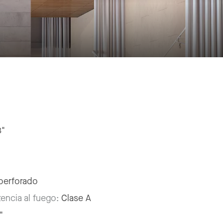
8"
perforado
tencia al fuego:
Clase A
"