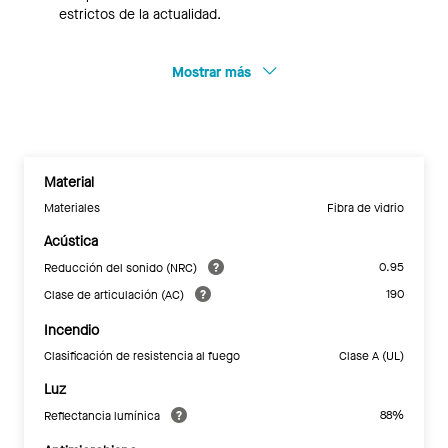
estrictos de la actualidad.
Mostrar más
Material
Materiales
Fibra de vidrio
Acústica
0.95
Reducción del sonido (NRC)
190
Clase de articulación (AC)
Incendio
Clasificación de resistencia al fuego
Clase A (UL)
Luz
88%
Reflectancia lumínica