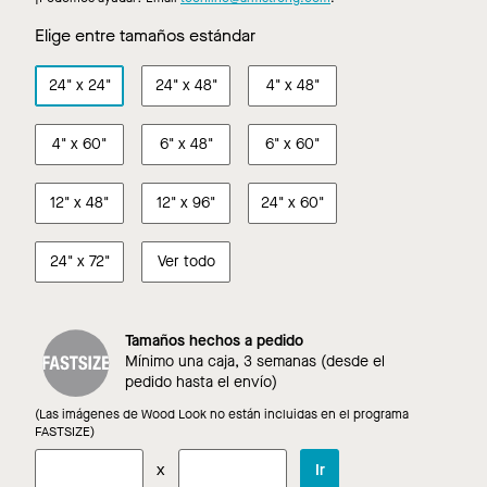
Elige entre tamaños estándar
24"
x
24"
24"
x
48"
4"
x
48"
4"
x
60"
6"
x
48"
6"
x
60"
12"
x
48"
12"
x
96"
24"
x
60"
24"
x
72"
Ver todo
Tamaños hechos a pedido
Mínimo una caja, 3 semanas (desde el
pedido hasta el envío)
(Las imágenes de Wood Look no están incluidas en el programa
FASTSIZE)
x
Ir