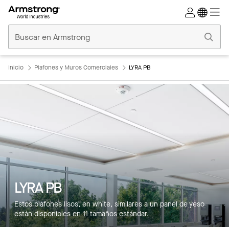
Techos
Comerciales
Inicio
Inicio
Plafones y Muros Comerciales
LYRA PB
LYRA PB
Estos plafones lisos, en white, similares a un panel de yeso
están disponibles en 11 tamaños estándar.