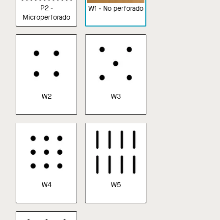
P2 -
W1 - No perforado
Microperforado
W2
W3
W4
W5