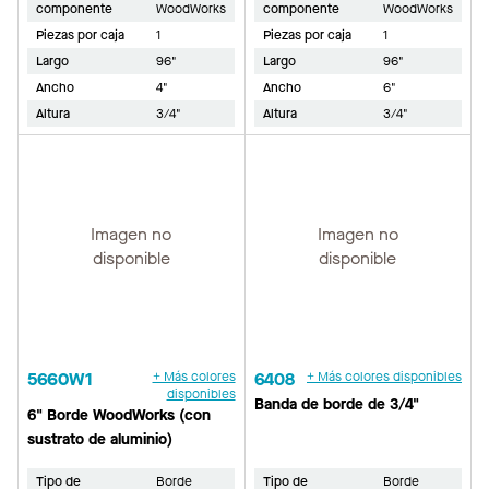
componente
WoodWorks
componente
WoodWorks
Piezas por caja
1
Piezas por caja
1
Largo
96"
Largo
96"
Ancho
4"
Ancho
6"
Altura
3/4"
Altura
3/4"
Imagen no
Imagen no
disponible
disponible
5660W1
+ Más colores
6408
+ Más colores disponibles
disponibles
Banda de borde de 3/4"
6" Borde WoodWorks (con
sustrato de aluminio)
Tipo de
Borde
Tipo de
Borde