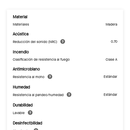
Material
Materiales
Madera
Acústica
0.70
Reducción del sonido (NRC)
Incendio
Clasificación de resistencia al fuego
Clase A
Antimicrobiano
Estándar
Resistencia al moho
Humedad
Estándar
Resistencia al pandeo/humedad
Durabilidad
Lavable
Desinfectbilidad