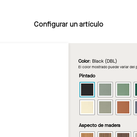
Configurar un artículo
Color
:
Black (DBL)
El color mostrado puede variar del 
Pintado
SOUNDSCAPES
SOUNDSCA
SO
Shapes
Shapes
Sh
en
en
en
SOUNDSCAPES
SOUNDSCA
SO
Black
Boxwood
Fer
Shapes
Shapes
Sh
en
en
en
Aspecto de madera
Sandstone
Stone
Top
SOUNDSCAPES
SOUNDSCA
SO