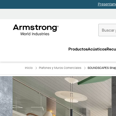
Presentamo
Techos
Comerciale
Productos
Acústicos
Recu
Inicio
Inicio
Plafones y Muros Comerciales
SOUNDSCAPES Sha