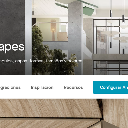
apes
ángulos, capas, formas, tamaños y colores.
egraciones
Inspiración
Recursos
Configurar A