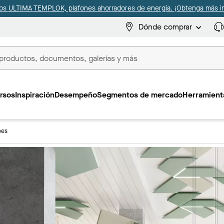
s ULTIMA TEMPLOK, plafones ahorradores de energía. ¡Obtenga más i
Dónde comprar
s
rsos
Inspiración
Desempeño
Segmentos de mercado
Herramienta
pes