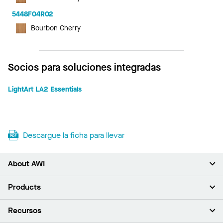
5448F04R02
Bourbon Cherry
Socios para soluciones integradas
LightArt LA2 Essentials
Descargue la ficha para llevar
About AWI
Acerca de nosotros
Products
Inversores
Empleo
Plafones
Recursos
Sala de prensa
Paredes y particiones