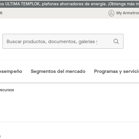
s ULTIMA TEMPLOK, plafones ahorradores de energía. ¡Obtenga más i
76
My Armstron
esempeño
Segmentos del mercado
Programas y servici
ecursos
n