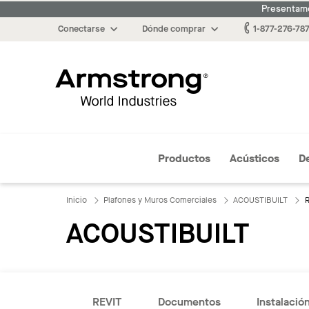
Presentamo
Conectarse
Dónde comprar
1-877-276-78
Armstrong
Productos
Acústicos
D
Inicio
Plafones y Muros Comerciales
ACOUSTIBUILT
R
ACOUSTIBUILT
REVIT
Documentos
Instalació