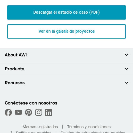
Descargar el estudio de caso (PDF)
Ver en la galería de proyectos
About AWI
Acerca de nosotros
Products
Inversores
Empleo
Plafones
Recursos
Sala de prensa
Paredes y particiones
Sustentabilidad
Sistema de suspensión
Buscar un representante
Segmentos del mercado
Bordes y transiciones
Buscar un distribuidor
Conéctese con nosotros
¿Cuáles son mis opciones de compra?
Capacidades personalizadas
PROJECTWORKS
Desempeño
Solicitar muestras
Galería de proyectos
Compre en línea con Kanopi
Marcas registradas
Términos y condiciones