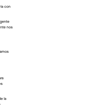
ría con
 gente
ente nos
díamos
ara
es
e la
.