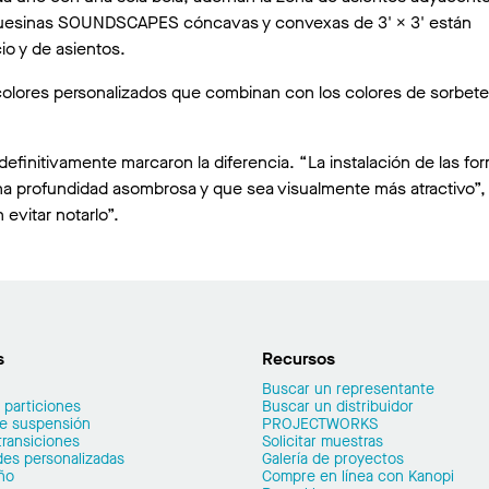
quesinas SOUNDSCAPES cóncavas y convexas de 3' × 3' están
io y de asientos.
colores personalizados que combinan con los colores de sorbete
efinitivamente marcaron la diferencia. “La instalación de las for
na profundidad asombrosa y que sea visualmente más atractivo”,
evitar notarlo”.
s
Recursos
Buscar un representante
 particiones
Buscar un distribuidor
de suspensión
PROJECTWORKS
transiciones
Solicitar muestras
es personalizadas
Galería de proyectos
ño
Compre en línea con Kanopi