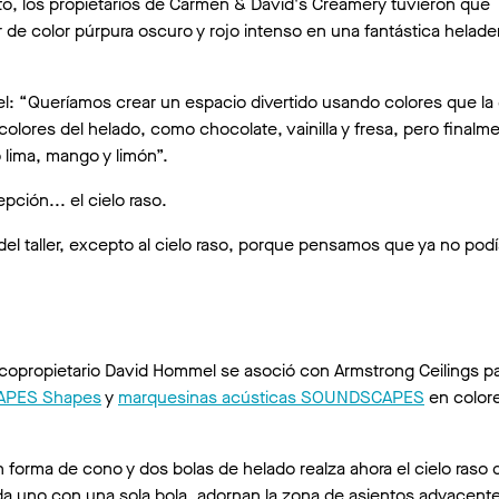
to, los propietarios de Carmen & David's Creamery tuvieron que
or de color púrpura oscuro y rojo intenso en una fantástica helade
l: “Queríamos crear un espacio divertido usando colores que la
lores del helado, como chocolate, vainilla y fresa, pero finalm
 lima, mango y limón”.
ción... el cielo raso.
 del taller, excepto al cielo raso, porque pensamos que ya no po
el copropietario David Hommel se asoció con Armstrong Ceilings p
APES Shapes
y
marquesinas acústicas SOUNDSCAPES
en color
forma de cono y dos bolas de helado realza ahora el cielo raso d
da uno con una sola bola, adornan la zona de asientos adyacente