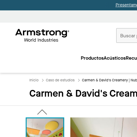
Presentamo
Techos
Comerciale
Productos
Acústicos
Recu
Inicio
Inicio
Caso de estudios
Carmen & David's Creamery | Nub
Carmen & David's Creame