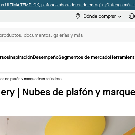
s ULTIMA TEMPLOK, plafones ahorradores de energía. ¡Obtenga más i
Dónde comprar
s
rsos
Inspiración
Desempeño
Segmentos de mercado
Herramienta
es de plafón y marquesinas acústicas
ry | Nubes de plafón y marque