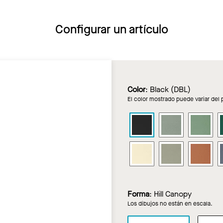
Configurar un artículo
Color
:
Black (DBL)
El color mostrado puede variar del 
SOUNDSCAPES
SOUNDSCA
SO
Marquesinas
Marquesina
Mar
acústicas
acústicas
acú
SOUNDSCAPES
SOUNDSCA
SO
en
en
en
Marquesinas
Marquesina
Mar
Black
Boxwood
Fer
acústicas
acústicas
acú
en
en
en
Forma
:
Hill Canopy
Sandstone
Stone
Top
Los dibujos no están en escala.