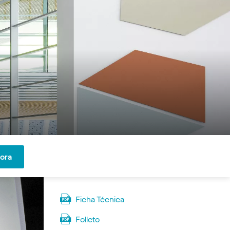
hora
Ficha Técnica
Folleto