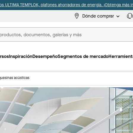
s ULTIMA TEMPLOK, plafones ahorradores de energía. ¡Obtenga más i
Dónde comprar
s
rsos
Inspiración
Desempeño
Segmentos de mercado
Herramienta
esinas acústicas