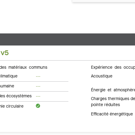
 v5
des matériaux communs
Expérience des occup
limatique
Acoustique
---
humaine
---
Énergie et atmosphèr
des écosystèmes
---
Charges thermiques d
pointe réduites
e circulaire
Efficacité énergétique