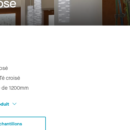
osé
posé
Té croisé
sé de 1200mm
oduit
hantillons