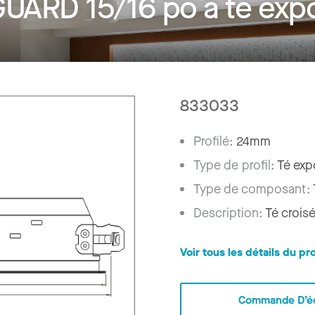
UARD 15/16 po à té exp
833033
Profilé:
24mm
Type de profil:
Té ex
Type de composant:
Description:
Té croi
Voir tous les détails du pr
Commande D’éc