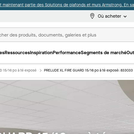
it maintenant partie des Solutions de plafonds et murs Armstrong. En sav
Où acheter
es
Ressources
Inspiration
Performance
Segments de marché
Out
ux
 15/16 po à té exposé
PRELUDE XL FIRE GUARD 15/16 po à té exposé: 833033