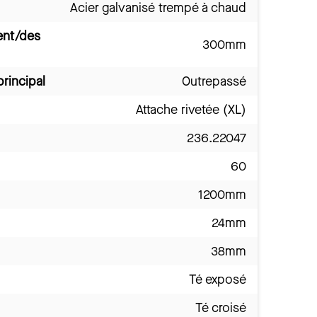
Acier galvanisé trempé à chaud
ent/des
300mm
principal
Outrepassé
Attache rivetée (XL)
236.22047
60
1200mm
24mm
38mm
Té exposé
Té croisé