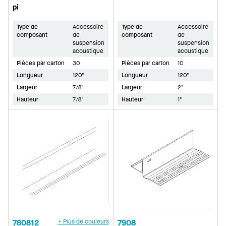
pi
Type de
Accessoire
Type de
Accessoire
composant
de
composant
de
suspension
suspension
acoustique
acoustique
Pièces par carton
30
Pièces par carton
10
Longueur
120"
Longueur
120"
Largeur
7/8"
Largeur
2"
Hauteur
7/8"
Hauteur
1"
780812
+ Plus de couleurs
7908