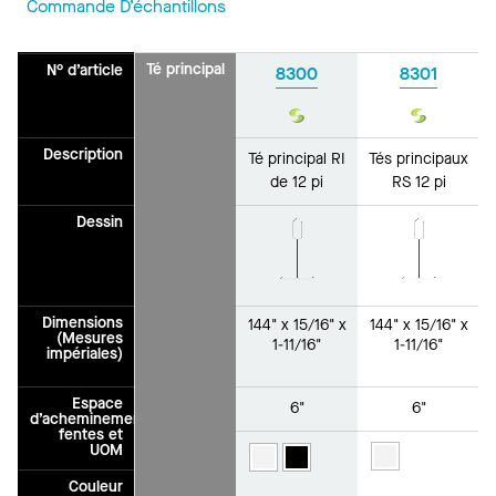
Commande D’échantillons
Té principal
N° d’article
8300
8301
Durabilité
Durabilit
Description
Té principal RI
Tés principaux
de 12 pi
RS 12 pi
Dessin
Dimensions
144" x 15/16" x
144" x 15/16" x
(Mesures
1-11/16"
1-11/16"
impériales)
Espace
6"
6"
d’acheminement/des
fentes et
UOM
Couleur