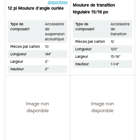
disponibles
Moulure de transition
12 pi Moulure d'angle ourlée
tégulaire 15/16 po
Type de
Accessoire
Type de
Accessoire
composant
de
composant
de
suspension
transition
acoustique
Pièces par carton
12
Pièces par carton
10
Longueur
120"
Longueur
144"
Largeur
15/16"
Largeur
2"
Hauteur
1-1/4"
Hauteur
2"
Image non
Image non
disponible
disponible