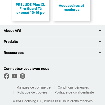
PRELUDE Plus XL
Accessoires et
Fire Guard Té
moulures
exposé 15/16 po
About AWI
À propos de nous
Produits
Investisseurs
Carrières
Plafonds
Ressources
Espace presse
Murs et cloisons
Développement durable
Systèmes de suspension
Trouver mon représentant
Segments de marché
Garnitures et transitions
Trouver un distributeur
Connectez-vous avec nous
Quelles sont mes options d’achat?
Capacités sur mesure
PROJECTWORKS
Performance
Trouver un distributeur
Galerie de projets
Pour la maison
Marques de commerce
Conditions générales
Politique de cookies
Politique de confidentialité
© AWI Licensing LLC, 2020-2026. Tous droits réservés