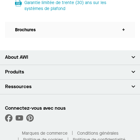
Garantie limitée de trente (30) ans sur les
systèmes de plafond
Brochures
+
About AWI
À propos de nous
Produits
Investisseurs
Carrières
Plafonds
Ressources
Espace presse
Murs et cloisons
Développement durable
Systèmes de suspension
Trouver mon représentant
Segments de marché
Garnitures et transitions
Trouver un distributeur
Connectez-vous avec nous
Quelles sont mes options d’achat?
Capacités sur mesure
PROJECTWORKS
Performance
Trouver un distributeur
Galerie de projets
Pour la maison
Marques de commerce
Conditions générales
Politique de cookies
Politique de confidentialité