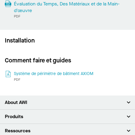
Évaluation du Temps, Des Matériaux et de la Main-
d'œuvre
PDF
Installation
Comment faire et guides
Système de périmètre de bâtiment AXIOM
PDF
About AWI
À propos de nous
Produits
Investisseurs
Carrières
Plafonds
Ressources
Espace presse
Murs et cloisons