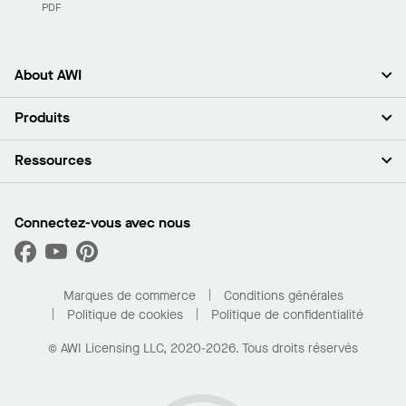
PDF
About AWI
À propos de nous
Produits
Investisseurs
Carrières
Plafonds
Ressources
Espace presse
Murs et cloisons
Développement durable
Systèmes de suspension
Trouver mon représentant
Segments de marché
Garnitures et transitions
Trouver un distributeur
Connectez-vous avec nous
Quelles sont mes options d’achat?
Capacités sur mesure
PROJECTWORKS
Performance
Trouver un distributeur
Galerie de projets
Pour la maison
Marques de commerce
Conditions générales
Politique de cookies
Politique de confidentialité
© AWI Licensing LLC, 2020-2026. Tous droits réservés