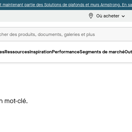
it maintenant partie des Solutions de plafonds et murs Armstrong. En sav
Où acheter
es
Ressources
Inspiration
Performance
Segments de marché
Out
ux
n mot-clé.