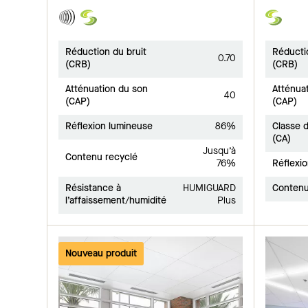
Réduction du bruit
Réducti
0.70
(CRB)
(CRB)
Atténuation du son
Atténua
40
(CAP)
(CAP)
Réflexion lumineuse
86%
Classe d
(CA)
Jusqu’à
Contenu recyclé
76%
Réflexi
Résistance à
HUMIGUARD
Contenu
l’affaissement/humidité
Plus
Nouveau produit