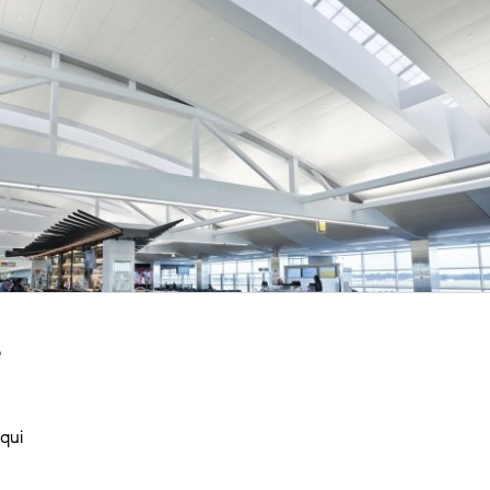
e
 qui