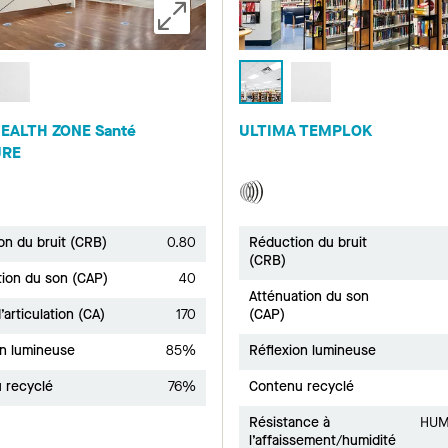
EALTH ZONE Santé
ULTIMA TEMPLOK
URE
on du bruit (CRB)
0.80
Réduction du bruit
(CRB)
tion du son (CAP)
40
Atténuation du son
’articulation (CA)
170
(CAP)
on lumineuse
85%
Réflexion lumineuse
 recyclé
76%
Contenu recyclé
Résistance à
HUM
l’affaissement/humidité