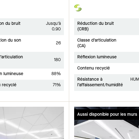
on du bruit
Jusqu’à
Réduction du bruit
0.90
(CRB)
tion du son
Classe d’articulation
26
(CA)
’articulation
Réflexion lumineuse
180
Contenu recyclé
on lumineuse
88%
Résistance à
HUM
 recyclé
71%
l’affaissement/humidité
Aussi disponible pour les murs