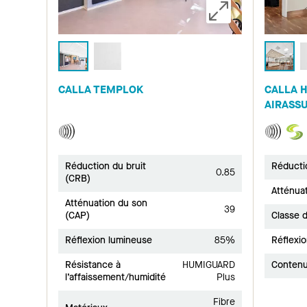
CALLA TEMPLOK
CALLA H
AIRASS
Réduction du bruit
Réducti
0.85
(CRB)
Atténua
Atténuation du son
39
(CAP)
Classe d
Réflexion lumineuse
85%
Réflexi
Résistance à
HUMIGUARD
Contenu
l’affaissement/humidité
Plus
Fibre