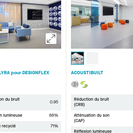
LYRA pour DESIGNFLEX
ACOUSTIBUILT
on du bruit
Réduction du bruit
0.95
(CRB)
on lumineuse
88%
Atténuation du son
(CAP)
 recyclé
71%
Réflexion lumineuse