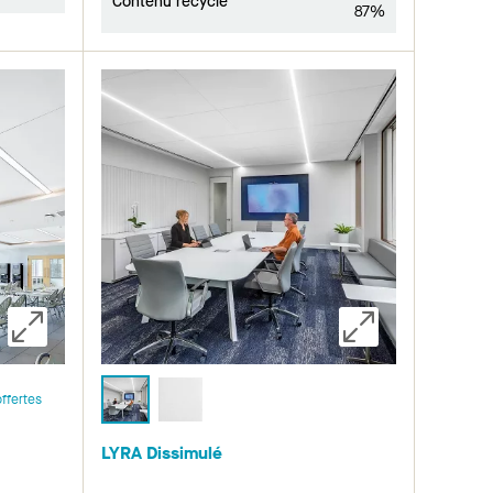
Contenu recyclé
87%
ffertes
LYRA Dissimulé