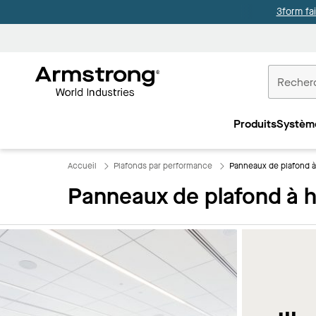
3form fa
Accueil
Plafonds
Produits
Systèm
Commercia
Accueil
Plafonds par performance
Panneaux de plafond à
Panneaux de plafond à h