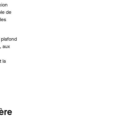
xion
ble de
les
 plafond
, aux
 la
ière