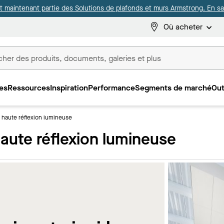
it maintenant partie des Solutions de plafonds et murs Armstrong. En sav
Où acheter
es
Ressources
Inspiration
Performance
Segments de marché
Out
ux
 haute réflexion lumineuse
aute réflexion lumineuse