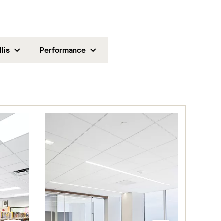
llis
Performance