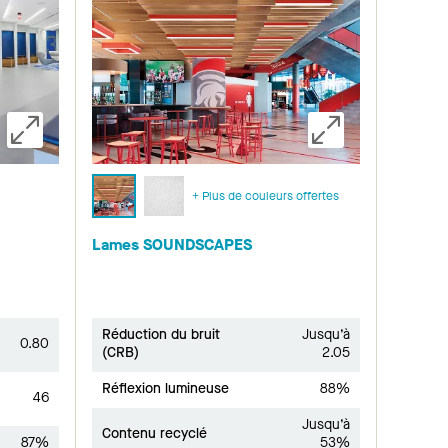
+ Plus de couleurs offertes
Lames SOUNDSCAPES
Réduction du bruit
Jusqu’à
0.80
(CRB)
2.05
Réflexion lumineuse
88%
46
Jusqu’à
Contenu recyclé
87%
53%