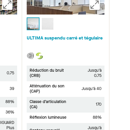
ULTIMA suspendu carré et tégulaire
Réduction du bruit
Jusqu’à
0.75
(CRB)
0.75
Atténuation du son
39
Jusqu’à 40
(CAP)
88%
Classe d’articulation
170
(CA)
36%
Réflexion lumineuse
88%
IGUARD
Plus
Jusqu’à