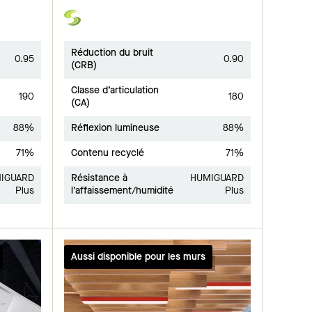
Réduction du bruit
0.95
0.90
(CRB)
Classe d’articulation
190
180
(CA)
88%
Réflexion lumineuse
88%
71%
Contenu recyclé
71%
IGUARD
Résistance à
HUMIGUARD
Plus
l’affaissement/humidité
Plus
Aussi disponible pour les murs