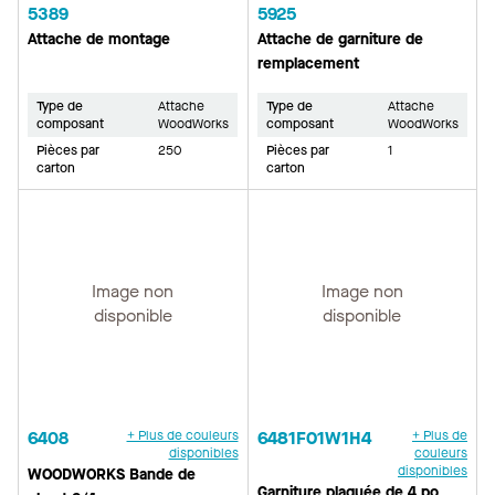
5389
5925
Attache de montage
Attache de garniture de
remplacement
Type de
Attache
Type de
Attache
composant
WoodWorks
composant
WoodWorks
Pièces par
250
Pièces par
1
carton
carton
Image non
Image non
disponible
disponible
6408
+ Plus de couleurs
6481F01W1H4
+ Plus de
disponibles
couleurs
disponibles
WOODWORKS Bande de
Garniture plaquée de 4 po