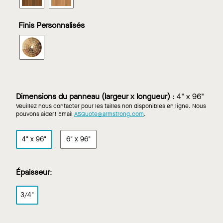
linéaire
linéaire
dur
plaqué
plaqué
ravivé
fermé
fermé
Finis Personnalisés
dans
dans
Natural
Natural
WOODWORKS
Variations
Variations
linéaire
cerisier
érable
plaqué
pâle
fermé
dans
Finis
Dimensions du panneau (largeur x longueur)
:
4" x 96"
Personnalisés
Veuillez nous contacter pour les tailles non disponibles en ligne. Nous
pouvons aider! Email
ASQuote@armstrong.com
.
4" x 96"
6" x 96"
Épaisseur
:
3/4"