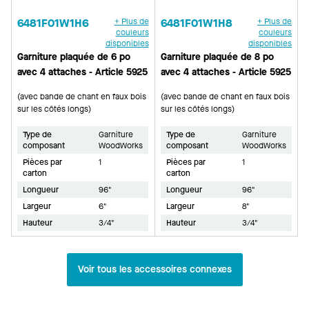
6481F01W1H6
+ Plus de
6481F01W1H8
+ Plus de
couleurs
couleurs
disponibles
disponibles
Garniture plaquée de 6 po
Garniture plaquée de 8 po
avec 4 attaches - Article 5925
avec 4 attaches - Article 5925
(avec bande de chant en faux bois
(avec bande de chant en faux bois
sur les côtés longs)
sur les côtés longs)
Type de
Garniture
Type de
Garniture
composant
WoodWorks
composant
WoodWorks
Pièces par
1
Pièces par
1
carton
carton
Longueur
96"
Longueur
96"
Largeur
6"
Largeur
8"
Hauteur
3/4"
Hauteur
3/4"
Voir tous les accessoires connexes