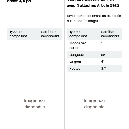
chant 3/4 po
avec 4 attaches Article 5925
(avec bande de chant en faux bois
sur les côtés longs)
Type de
Garniture
Type de
Garniture
composant
WoodWorks
composant
WoodWorks
Pièces par
1
carton
Longueur
96"
Largeur
4"
Hauteur
3/4"
Image non
Image non
disponible
disponible