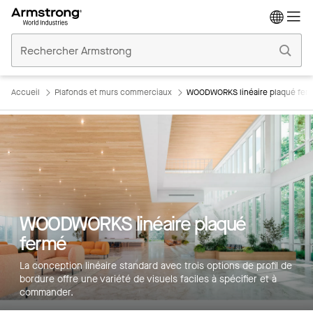
Accueil
Plafonds
Commerciaux
Accueil
Plafonds et murs commerciaux
WOODWORKS linéaire plaqué fer
WOODWORKS linéaire plaqué
fermé
La conception linéaire standard avec trois options de profil de
bordure offre une variété de visuels faciles à spécifier et à
commander.