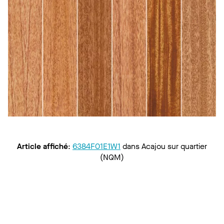
Article affiché
:
6384F01E1W1
dans
Acajou sur quartier
(NQM)