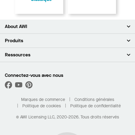
About AWI
À propos de nous
Produits
Investisseurs
Carrières
Plafonds
Ressources
Espace presse
Murs et cloisons
Développement durable
Systèmes de suspension
Trouver mon représentant
Segments de marché
Garnitures et transitions
Trouver un distributeur
Connectez-vous avec nous
Quelles sont mes options d’achat?
Capacités sur mesure
PROJECTWORKS
Performance
Trouver un distributeur
Galerie de projets
Pour la maison
Marques de commerce
Conditions générales
Politique de cookies
Politique de confidentialité
© AWI Licensing LLC, 2020-2026. Tous droits réservés