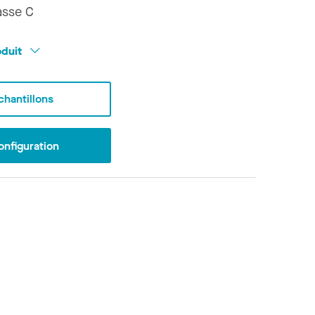
asse C
oduit
hantillons
onfiguration