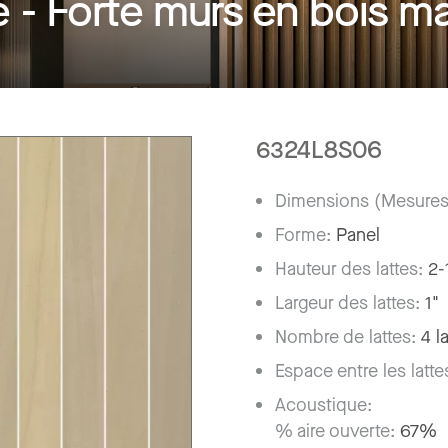
- Forté murs en bois ma
6324L8S06
Dimensions (Mesures
Forme:
Panel
Hauteur des lattes:
2-
Largeur des lattes:
1"
Nombre de lattes:
4 l
Espace entre les latte
Acoustique:
% aire ouverte:
67%