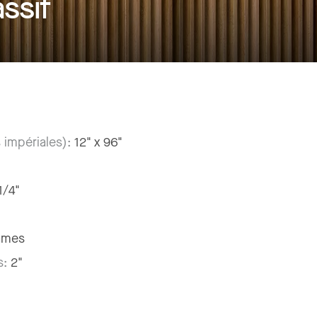
ssif
 impériales):
12" x 96"
1/4"
ames
s:
2"