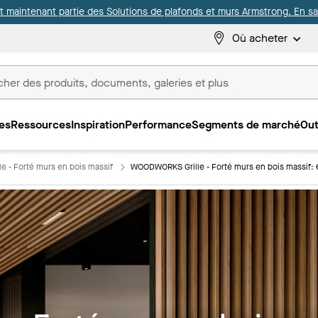
it maintenant partie des Solutions de plafonds et murs Armstrong. En sav
Où acheter
es
Ressources
Inspiration
Performance
Segments de marché
Out
ux
 - Forté murs en bois massif
WOODWORKS Grille - Forté murs en bois massif