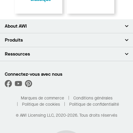
About AWI
À propos de nous
Produits
Investisseurs
Carrières
Plafonds
Ressources
Espace presse
Murs et cloisons
Développement durable
Systèmes de suspension
Trouver mon représentant
Segments de marché
Garnitures et transitions
Trouver un distributeur
Connectez-vous avec nous
Quelles sont mes options d’achat?
Capacités sur mesure
PROJECTWORKS
Performance
Trouver un distributeur
Galerie de projets
Pour la maison
Marques de commerce
Conditions générales
Politique de cookies
Politique de confidentialité
© AWI Licensing LLC, 2020-2026. Tous droits réservés