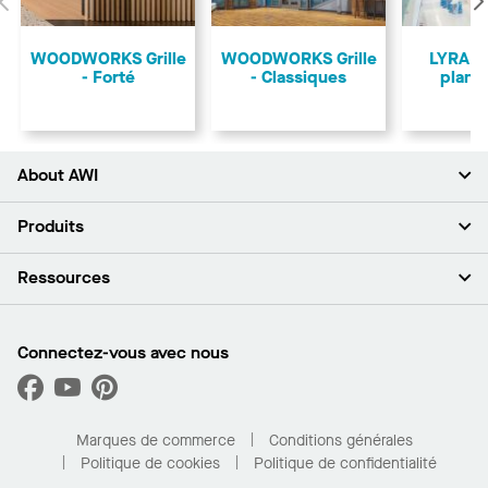
Précédent
WOODWORKS Grille
WOODWORKS Grille
LYRA à
- Forté
- Classiques
plant
About AWI
À propos de nous
Produits
Investisseurs
Carrières
Plafonds
Ressources
Espace presse
Murs et cloisons
Développement durable
Systèmes de suspension
Trouver mon représentant
Segments de marché
Garnitures et transitions
Trouver un distributeur
Connectez-vous avec nous
Quelles sont mes options d’achat?
Capacités sur mesure
PROJECTWORKS
Performance
Trouver un distributeur
Galerie de projets
Pour la maison
Marques de commerce
Conditions générales
Politique de cookies
Politique de confidentialité