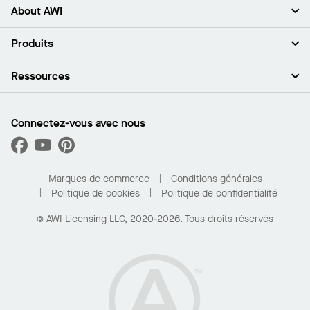
About AWI
À propos de nous
Produits
Investisseurs
Carrières
Plafonds
Ressources
Espace presse
Murs et cloisons
Développement durable
Systèmes de suspension
Trouver mon représentant
Segments de marché
Garnitures et transitions
Trouver un distributeur
Connectez-vous avec nous
Quelles sont mes options d’achat?
Capacités sur mesure
PROJECTWORKS
Performance
Trouver un distributeur
Galerie de projets
Pour la maison
Marques de commerce
Conditions générales
Politique de cookies
Politique de confidentialité
© AWI Licensing LLC, 2020-2026. Tous droits réservés