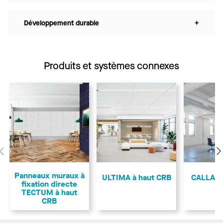
Développement durable
+
Produits et systèmes connexes
Précédent
Panneaux muraux à
ULTIMA à haut CRB
CALLA à
fixation directe
TECTUM à haut
CRB