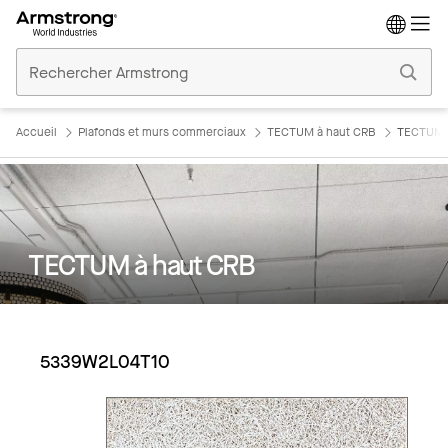
Accueil
Plafonds
Commerciaux
Accueil
Plafonds et murs commerciaux
TECTUM à haut CRB
TECTUM 
TECTUM à haut CRB
5339W2L04T10