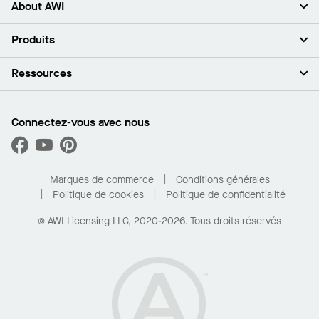
About AWI
À propos de nous
Produits
Investisseurs
Carrières
Plafonds
Ressources
Espace presse
Murs et cloisons
Développement durable
Systèmes de suspension
Trouver mon représentant
Segments de marché
Garnitures et transitions
Trouver un distributeur
Connectez-vous avec nous
Quelles sont mes options d’achat?
Capacités sur mesure
PROJECTWORKS
Performance
Trouver un distributeur
Galerie de projets
Pour la maison
Marques de commerce
Conditions générales
Politique de cookies
Politique de confidentialité
© AWI Licensing LLC, 2020-2026. Tous droits réservés