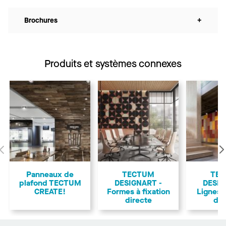
Brochures
+
Produits et systèmes connexes
Précédent
Panneaux de
TECTUM
TE
plafond TECTUM
DESIGNART -
DESIG
CREATE!
Formes à fixation
Lignes à
directe
dir